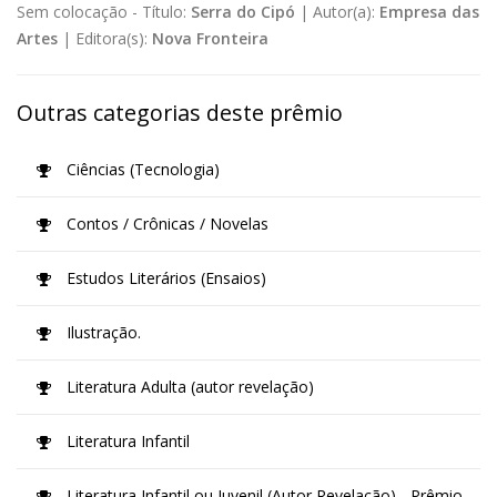
Sem colocação -
Título:
Serra do Cipó
|
Autor(a):
Empresa das
Artes
|
Editora(s):
Nova Fronteira
Outras categorias deste prêmio
Ciências (Tecnologia)
Contos / Crônicas / Novelas
Estudos Literários (Ensaios)
Ilustração.
Literatura Adulta (autor revelação)
Literatura Infantil
Literatura Infantil ou Juvenil (Autor Revelação) - Prêmio