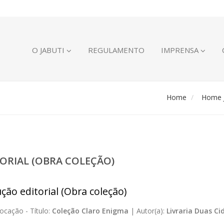
O JABUTI
REGULAMENTO
IMPRENSA
Home
Home J
ORIAL (OBRA COLEÇÃO)
ção editorial (Obra coleção)
ocação -
Título:
Coleção Claro Enigma
|
Autor(a):
Livraria Duas Ci