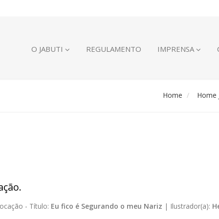
O JABUTI
REGULAMENTO
IMPRENSA
Home
Home J
ação.
ocação -
Título:
Eu fico é Segurando o meu Nariz
|
Ilustrador(a):
H