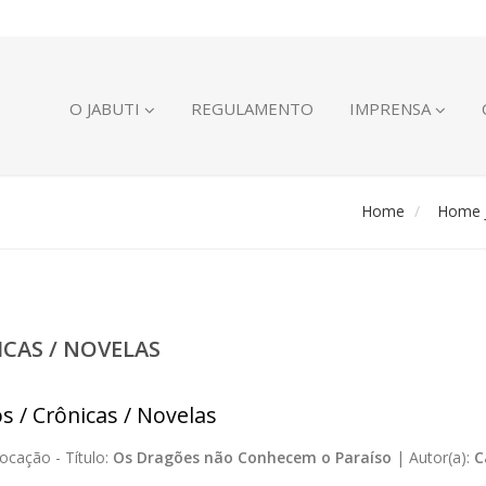
O JABUTI
REGULAMENTO
IMPRENSA
Home
Home J
ICAS / NOVELAS
s / Crônicas / Novelas
ocação -
Título:
Os Dragões não Conhecem o Paraíso
|
Autor(a):
C