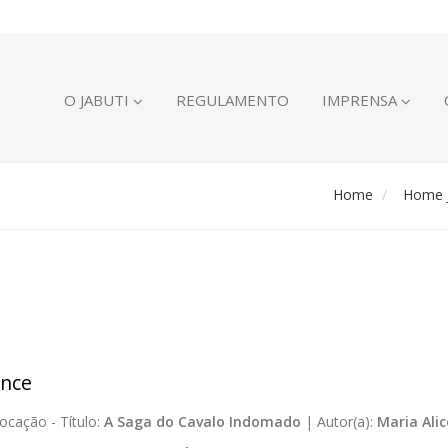
O JABUTI
REGULAMENTO
IMPRENSA
Home
Home J
nce
ocação -
Título:
A Saga do Cavalo Indomado
|
Autor(a):
Maria Ali