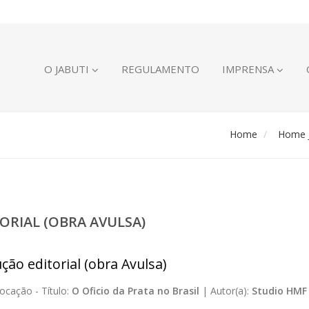
O JABUTI
REGULAMENTO
IMPRENSA
Home
Home J
ORIAL (OBRA AVULSA)
ção editorial (obra Avulsa)
ocação -
Título:
O Oficio da Prata no Brasil
|
Autor(a):
Studio HMF