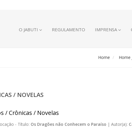
O JABUTI
REGULAMENTO
IMPRENSA
Home
Home J
ICAS / NOVELAS
s / Crônicas / Novelas
ocação -
Título:
Os Dragões não Conhecem o Paraíso
|
Autor(a):
C