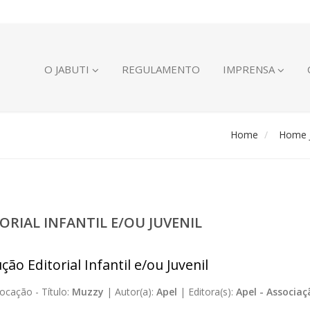
O JABUTI
REGULAMENTO
IMPRENSA
Home
Home J
ORIAL INFANTIL E/OU JUVENIL
ão Editorial Infantil e/ou Juvenil
ocação -
Título:
Muzzy
|
Autor(a):
Apel
|
Editora(s):
Apel - Associa