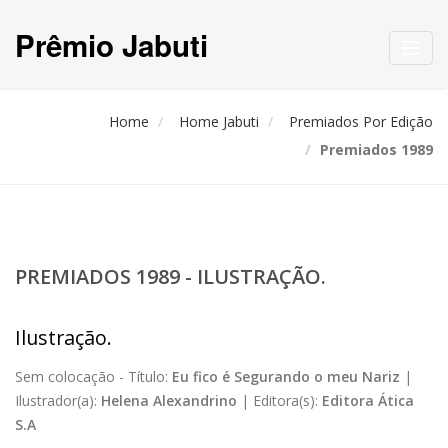
Prêmio Jabuti
Toggl
navig
Home
Home Jabuti
Premiados Por Edição
Premiados 1989
PREMIADOS 1989 - ILUSTRAÇÃO.
Ilustração.
Sem colocação -
Título:
Eu fico é Segurando o meu Nariz
|
Ilustrador(a):
Helena Alexandrino
|
Editora(s):
Editora Ática
S.A