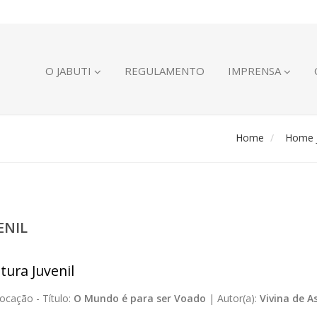
O JABUTI
REGULAMENTO
IMPRENSA
Home
Home J
ENIL
tura Juvenil
ocação -
Título:
O Mundo é para ser Voado
|
Autor(a):
Vivina de A