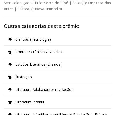
Sem colocação -
Título:
Serra do Cipó
|
Autor(a):
Empresa das
Artes
|
Editora(s):
Nova Fronteira
Outras categorias deste prêmio
Ciências (Tecnologia)
Contos / Crônicas / Novelas
Estudos Literários (Ensaios)
Ilustração.
Literatura Adulta (autor revelação)
Literatura Infantil
Literatura Infantil ou Juvenil (Autor Revelação) - Prêmio