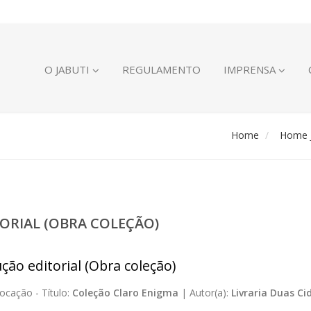
O JABUTI
REGULAMENTO
IMPRENSA
Home
Home J
ORIAL (OBRA COLEÇÃO)
ção editorial (Obra coleção)
ocação -
Título:
Coleção Claro Enigma
|
Autor(a):
Livraria Duas Ci