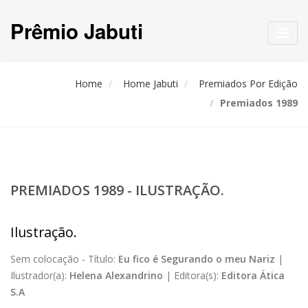
Prêmio Jabuti
Toggl
navig
Home
Home Jabuti
Premiados Por Edição
Premiados 1989
PREMIADOS 1989 - ILUSTRAÇÃO.
Ilustração.
Sem colocação -
Título:
Eu fico é Segurando o meu Nariz
|
Ilustrador(a):
Helena Alexandrino
|
Editora(s):
Editora Ática
S.A