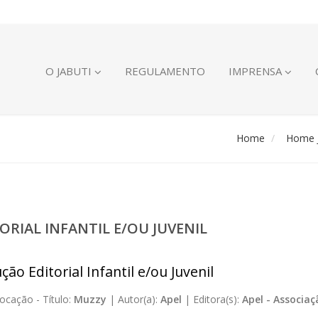
O JABUTI
REGULAMENTO
IMPRENSA
Home
Home J
ORIAL INFANTIL E/OU JUVENIL
ão Editorial Infantil e/ou Juvenil
ocação -
Título:
Muzzy
|
Autor(a):
Apel
|
Editora(s):
Apel - Associa