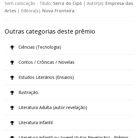
Sem colocação -
Título:
Serra do Cipó
|
Autor(a):
Empresa das
Artes
|
Editora(s):
Nova Fronteira
Outras categorias deste prêmio
Ciências (Tecnologia)
Contos / Crônicas / Novelas
Estudos Literários (Ensaios)
Ilustração.
Literatura Adulta (autor revelação)
Literatura Infantil
Literatura Infantil ou Juvenil (Autor Revelação) - Prêmio