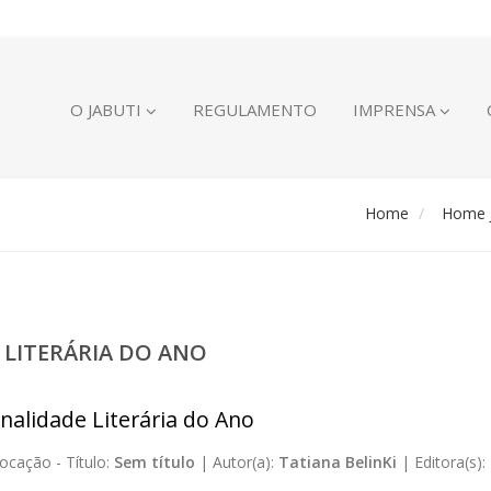
O JABUTI
REGULAMENTO
IMPRENSA
Home
Home J
 LITERÁRIA DO ANO
nalidade Literária do Ano
ocação -
Título:
Sem título
|
Autor(a):
Tatiana BelinKi
|
Editora(s):