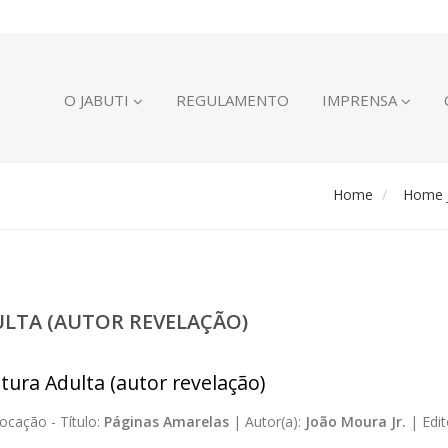
O JABUTI
REGULAMENTO
IMPRENSA
Home
Home J
ULTA (AUTOR REVELAÇÃO)
atura Adulta (autor revelação)
ocação -
Título:
Páginas Amarelas
|
Autor(a):
João Moura Jr.
|
Edit