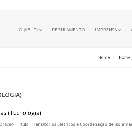
O JABUTI
REGULAMENTO
IMPRENSA
Home
Home J
OLOGIA)
ias (Tecnologia)
ocação -
Título:
Transitórios Elétricos e Coordenação de Isolame