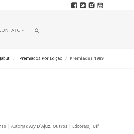
CONTATO
abuti
Premiados Por Edição
Premiados 1989
nto
|
Autor(a):
Ary D´Ajuz, Outros
|
Editora(s):
Uff