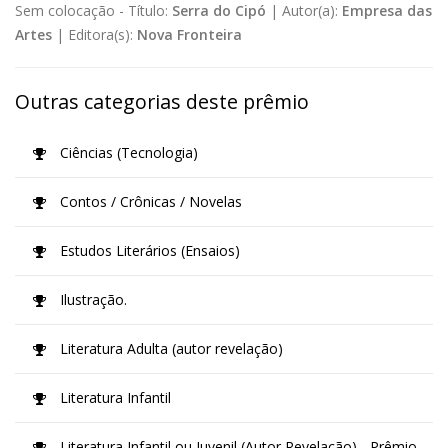
Sem colocação -
Título:
Serra do Cipó
|
Autor(a):
Empresa das
Artes
|
Editora(s):
Nova Fronteira
Outras categorias deste prêmio
Ciências (Tecnologia)
Contos / Crônicas / Novelas
Estudos Literários (Ensaios)
Ilustração.
Literatura Adulta (autor revelação)
Literatura Infantil
Literatura Infantil ou Juvenil (Autor Revelação) - Prêmio