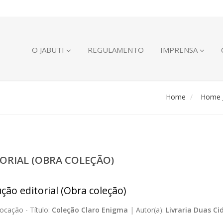
O JABUTI
REGULAMENTO
IMPRENSA
Home
Home J
ORIAL (OBRA COLEÇÃO)
ção editorial (Obra coleção)
ocação -
Título:
Coleção Claro Enigma
|
Autor(a):
Livraria Duas Ci