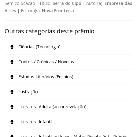
Sem colocação -
Título:
Serra do Cipó
|
Autor(a):
Empresa das
Artes
|
Editora(s):
Nova Fronteira
Outras categorias deste prêmio
Ciências (Tecnologia)
Contos / Crônicas / Novelas
Estudos Literários (Ensaios)
Ilustração.
Literatura Adulta (autor revelação)
Literatura Infantil
Literatura Infantil ou Juvenil (Autor Revelação) - Prêmio