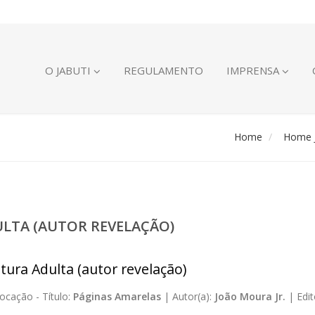
O JABUTI
REGULAMENTO
IMPRENSA
Home
Home J
ULTA (AUTOR REVELAÇÃO)
atura Adulta (autor revelação)
ocação -
Título:
Páginas Amarelas
|
Autor(a):
João Moura Jr.
|
Edit