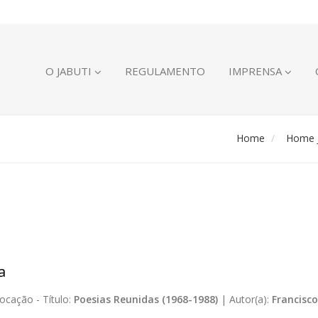
O JABUTI
REGULAMENTO
IMPRENSA
Home
Home J
a
ocação -
Título:
Poesias Reunidas (1968-1988)
|
Autor(a):
Francisco