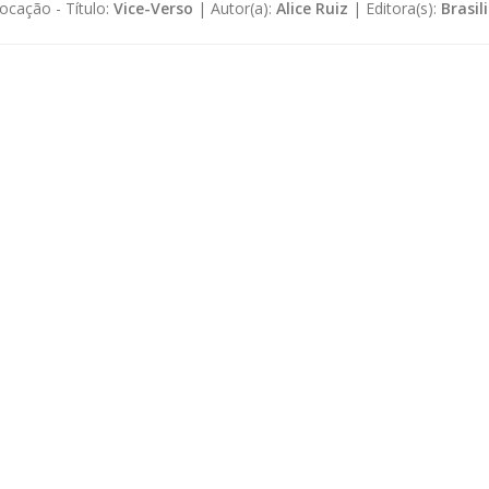
ocação -
Título:
Vice-Verso
|
Autor(a):
Alice Ruiz
|
Editora(s):
Brasil