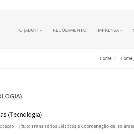
O JABUTI
REGULAMENTO
IMPRENSA
Home
Home J
OLOGIA)
ias (Tecnologia)
ocação -
Título:
Transitórios Elétricos e Coordenação de Isolame