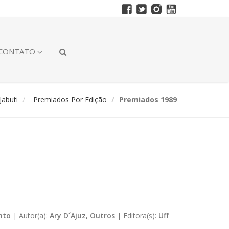
CONTATO
abuti
Premiados Por Edição
Premiados 1989
nto
|
Autor(a):
Ary D´Ajuz, Outros
|
Editora(s):
Uff