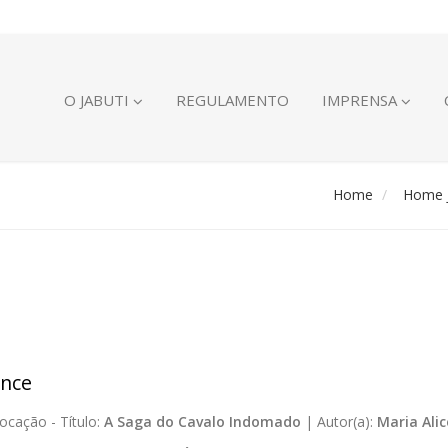
O JABUTI
REGULAMENTO
IMPRENSA
Home
Home J
nce
ocação -
Título:
A Saga do Cavalo Indomado
|
Autor(a):
Maria Ali