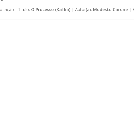
ocação -
Título:
O Processo (Kafka)
|
Autor(a):
Modesto Carone
|