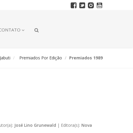
CONTATO
abuti
Premiados Por Edição
Premiados 1989
utor(a):
José Lino Grunewald
|
Editora(s):
Nova