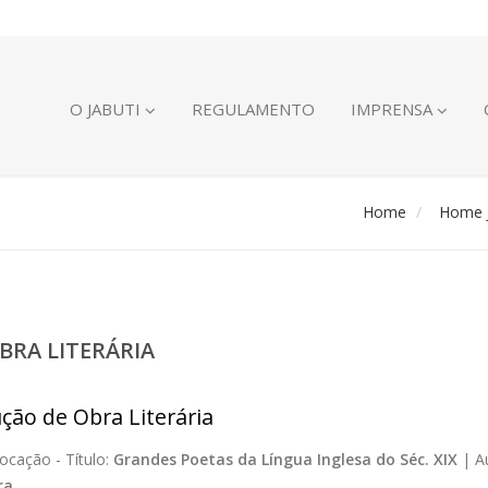
O JABUTI
REGULAMENTO
IMPRENSA
Home
Home J
BRA LITERÁRIA
ção de Obra Literária
ocação -
Título:
Grandes Poetas da Língua Inglesa do Séc. XIX
|
A
ra