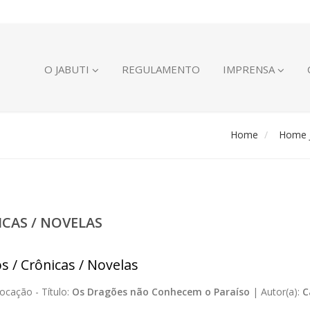
O JABUTI
REGULAMENTO
IMPRENSA
Home
Home J
ICAS / NOVELAS
s / Crônicas / Novelas
ocação -
Título:
Os Dragões não Conhecem o Paraíso
|
Autor(a):
C