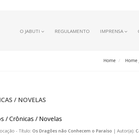
O JABUTI
REGULAMENTO
IMPRENSA
Home
Home J
ICAS / NOVELAS
s / Crônicas / Novelas
ocação -
Título:
Os Dragões não Conhecem o Paraíso
|
Autor(a):
C