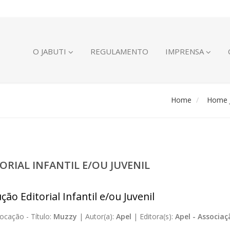
O JABUTI
REGULAMENTO
IMPRENSA
Home
Home J
ORIAL INFANTIL E/OU JUVENIL
ão Editorial Infantil e/ou Juvenil
ocação -
Título:
Muzzy
|
Autor(a):
Apel
|
Editora(s):
Apel - Associa