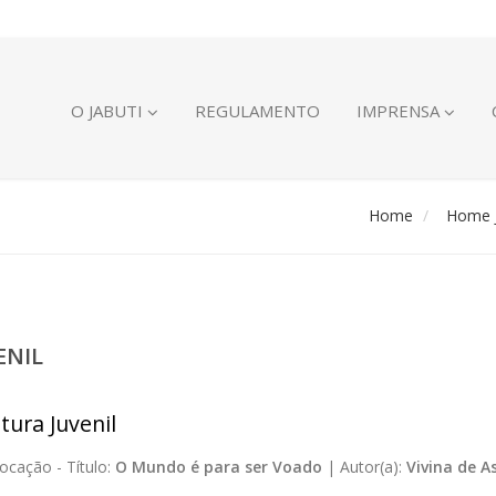
O JABUTI
REGULAMENTO
IMPRENSA
Home
Home J
ENIL
tura Juvenil
ocação -
Título:
O Mundo é para ser Voado
|
Autor(a):
Vivina de A