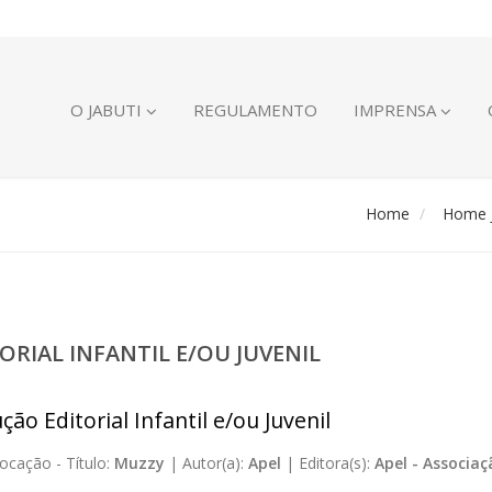
O JABUTI
REGULAMENTO
IMPRENSA
Home
Home J
ORIAL INFANTIL E/OU JUVENIL
ão Editorial Infantil e/ou Juvenil
ocação -
Título:
Muzzy
|
Autor(a):
Apel
|
Editora(s):
Apel - Associa