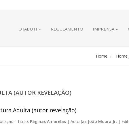
O JABUTI
REGULAMENTO
IMPRENSA
Home
Home J
ULTA (AUTOR REVELAÇÃO)
atura Adulta (autor revelação)
ocação -
Título:
Páginas Amarelas
|
Autor(a):
João Moura Jr.
|
Edit