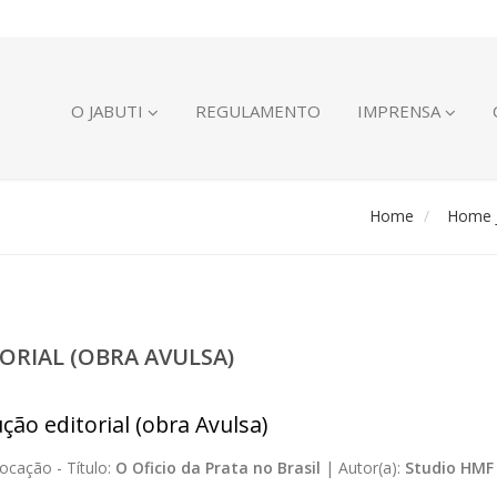
O JABUTI
REGULAMENTO
IMPRENSA
Home
Home J
ORIAL (OBRA AVULSA)
ção editorial (obra Avulsa)
ocação -
Título:
O Oficio da Prata no Brasil
|
Autor(a):
Studio HMF