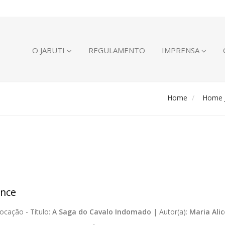
O JABUTI
REGULAMENTO
IMPRENSA
Home
Home J
nce
ocação -
Título:
A Saga do Cavalo Indomado
|
Autor(a):
Maria Ali