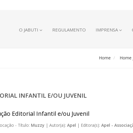
O JABUTI
REGULAMENTO
IMPRENSA
Home
Home J
ORIAL INFANTIL E/OU JUVENIL
ão Editorial Infantil e/ou Juvenil
ocação -
Título:
Muzzy
|
Autor(a):
Apel
|
Editora(s):
Apel - Associa