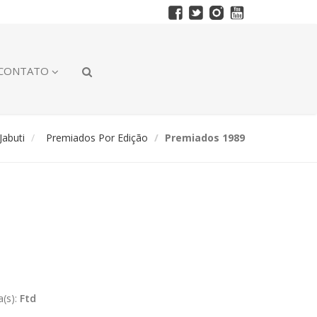
CONTATO
abuti
Premiados Por Edição
Premiados 1989
a(s):
Ftd