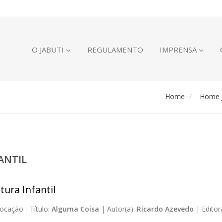
O JABUTI
REGULAMENTO
IMPRENSA
Home
Home J
ANTIL
tura Infantil
ocação -
Título:
Alguma Coisa
|
Autor(a):
Ricardo Azevedo
|
Editor