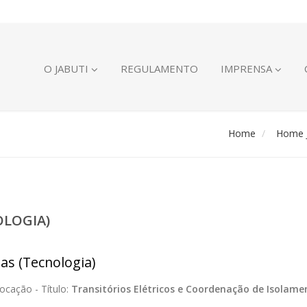
O JABUTI
REGULAMENTO
IMPRENSA
Home
Home J
OLOGIA)
ias (Tecnologia)
ocação -
Título:
Transitórios Elétricos e Coordenação de Isolame