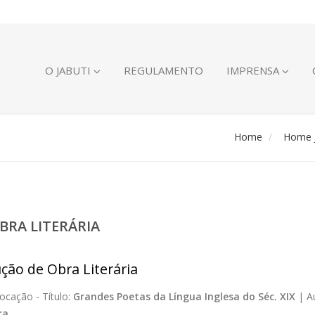
O JABUTI
REGULAMENTO
IMPRENSA
Home
Home J
BRA LITERÁRIA
ção de Obra Literária
ocação -
Título:
Grandes Poetas da Língua Inglesa do Séc. XIX
|
A
ra