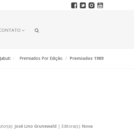
CONTATO
abuti
Premiados Por Edição
Premiados 1989
utor(a):
José Lino Grunewald
|
Editora(s):
Nova