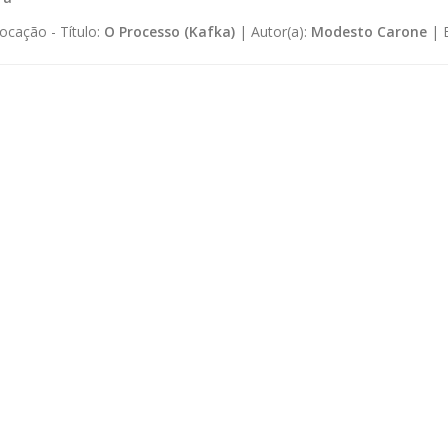
ocação -
Título:
O Processo (Kafka)
|
Autor(a):
Modesto Carone
|