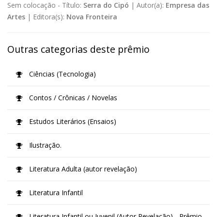
Sem colocação -
Título:
Serra do Cipó
|
Autor(a):
Empresa das
Artes
|
Editora(s):
Nova Fronteira
Outras categorias deste prêmio
Ciências (Tecnologia)
Contos / Crônicas / Novelas
Estudos Literários (Ensaios)
Ilustração.
Literatura Adulta (autor revelação)
Literatura Infantil
Literatura Infantil ou Juvenil (Autor Revelação) - Prêmio