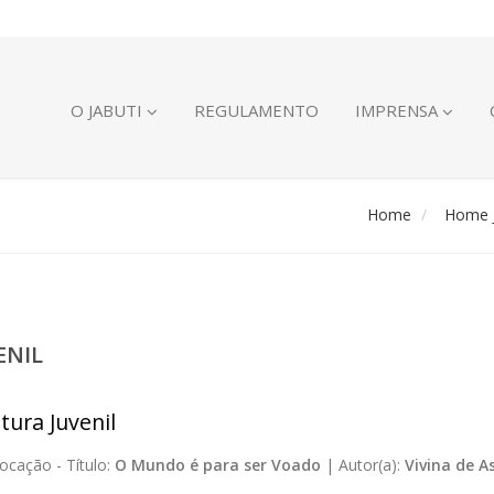
O JABUTI
REGULAMENTO
IMPRENSA
Home
Home J
ENIL
tura Juvenil
ocação -
Título:
O Mundo é para ser Voado
|
Autor(a):
Vivina de A