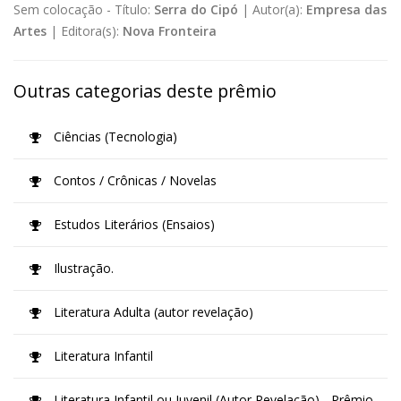
Sem colocação -
Título:
Serra do Cipó
|
Autor(a):
Empresa das
Artes
|
Editora(s):
Nova Fronteira
Outras categorias deste prêmio
Ciências (Tecnologia)
Contos / Crônicas / Novelas
Estudos Literários (Ensaios)
Ilustração.
Literatura Adulta (autor revelação)
Literatura Infantil
Literatura Infantil ou Juvenil (Autor Revelação) - Prêmio