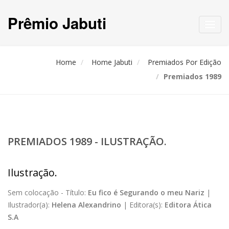
Prêmio Jabuti
Toggl
navig
Home
Home Jabuti
Premiados Por Edição
Premiados 1989
PREMIADOS 1989 - ILUSTRAÇÃO.
Ilustração.
Sem colocação -
Título:
Eu fico é Segurando o meu Nariz
|
Ilustrador(a):
Helena Alexandrino
|
Editora(s):
Editora Ática
S.A