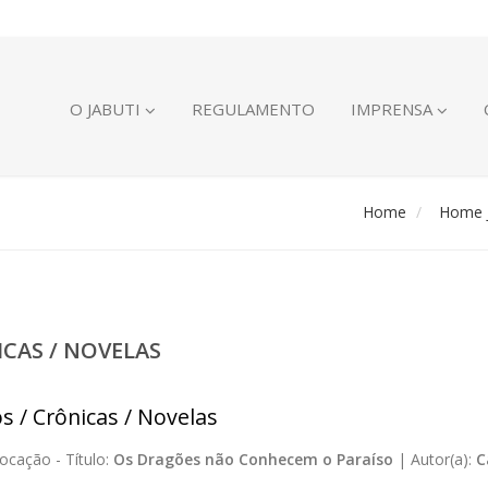
O JABUTI
REGULAMENTO
IMPRENSA
Home
Home J
ICAS / NOVELAS
s / Crônicas / Novelas
ocação -
Título:
Os Dragões não Conhecem o Paraíso
|
Autor(a):
C