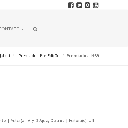
CONTATO
abuti
Premiados Por Edição
Premiados 1989
nto
|
Autor(a):
Ary D´Ajuz, Outros
|
Editora(s):
Uff