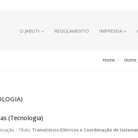
O JABUTI
REGULAMENTO
IMPRENSA
Home
Home J
OLOGIA)
ias (Tecnologia)
ocação -
Título:
Transitórios Elétricos e Coordenação de Isolame