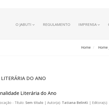
O JABUTI
REGULAMENTO
IMPRENSA
Home
Home J
 LITERÁRIA DO ANO
nalidade Literária do Ano
ocação -
Título:
Sem título
|
Autor(a):
Tatiana BelinKi
|
Editora(s):