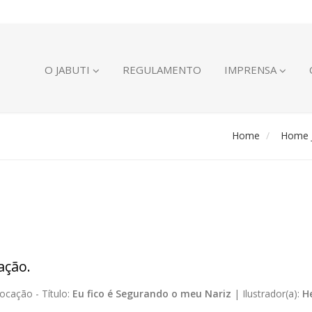
O JABUTI
REGULAMENTO
IMPRENSA
Home
Home J
ação.
ocação -
Título:
Eu fico é Segurando o meu Nariz
|
Ilustrador(a):
H