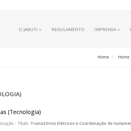
O JABUTI
REGULAMENTO
IMPRENSA
Home
Home J
OLOGIA)
ias (Tecnologia)
ocação -
Título:
Transitórios Elétricos e Coordenação de Isolame