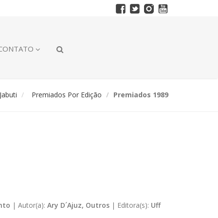
CONTATO
abuti
Premiados Por Edição
Premiados 1989
nto
|
Autor(a):
Ary D´Ajuz, Outros
|
Editora(s):
Uff