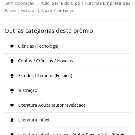
Sem colocação -
Título:
Serra do Cipó
|
Autor(a):
Empresa das
Artes
|
Editora(s):
Nova Fronteira
Outras categorias deste prêmio
Ciências (Tecnologia)
Contos / Crônicas / Novelas
Estudos Literários (Ensaios)
Ilustração.
Literatura Adulta (autor revelação)
Literatura Infantil
Literatura Infantil ou Juvenil (Autor Revelação) - Prêmio