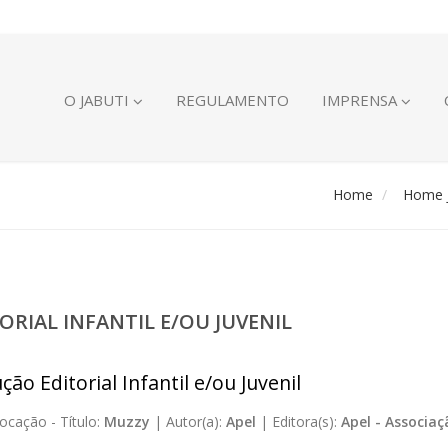
O JABUTI
REGULAMENTO
IMPRENSA
Home
Home J
ORIAL INFANTIL E/OU JUVENIL
ão Editorial Infantil e/ou Juvenil
ocação -
Título:
Muzzy
|
Autor(a):
Apel
|
Editora(s):
Apel - Associa