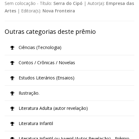
Sem colocação -
Título:
Serra do Cipó
|
Autor(a):
Empresa das
Artes
|
Editora(s):
Nova Fronteira
Outras categorias deste prêmio
Ciências (Tecnologia)
Contos / Crônicas / Novelas
Estudos Literários (Ensaios)
Ilustração.
Literatura Adulta (autor revelação)
Literatura Infantil
Literatura Infantil ou Juvenil (Autor Revelação) - Prêmio